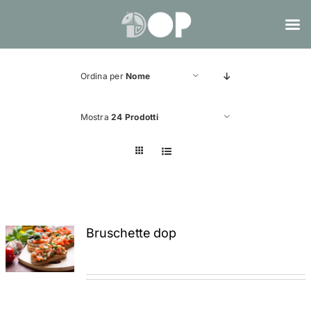
Salta
al
Ordina per
Nome
contenuto
Mostra
24 Prodotti
Bruschette dop
ADD TO
CART
/
DETTAGLI