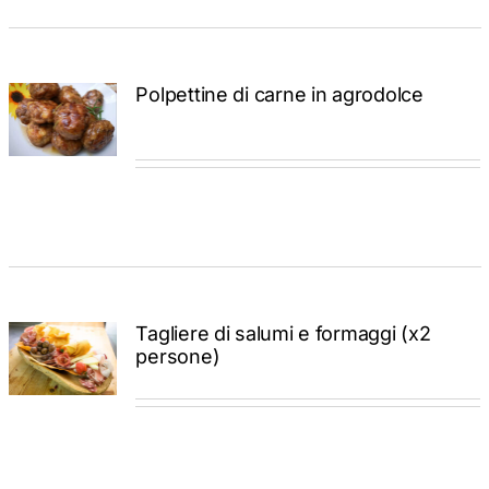
Polpettine di carne in agrodolce
ADD TO
CART
/
DETTAGLI
Tagliere di salumi e formaggi (x2
ADD TO
persone)
CART
/
DETTAGLI