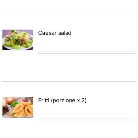
Caesar salad
ADD TO
CART
/
DETTAGLI
Fritti (porzione x 2)
ADD TO
CART
/
DETTAGLI