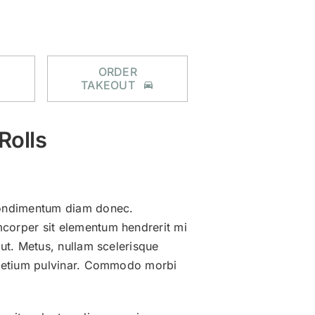
MBURGER
CONTATTI
I MIEI ORDINI
ORDER
TAKEOUT
Rolls
condimentum diam donec.
orper sit elementum hendrerit mi
 ut. Metus, nullam scelerisque
pretium pulvinar. Commodo morbi