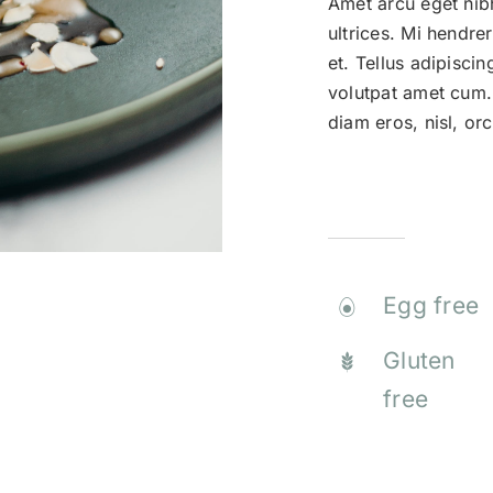
Amet arcu eget nibh
ultrices. Mi hendre
et. Tellus adipisc
volutpat amet cum
diam eros, nisl, orc
Allergen Info
Egg free
Gluten
free