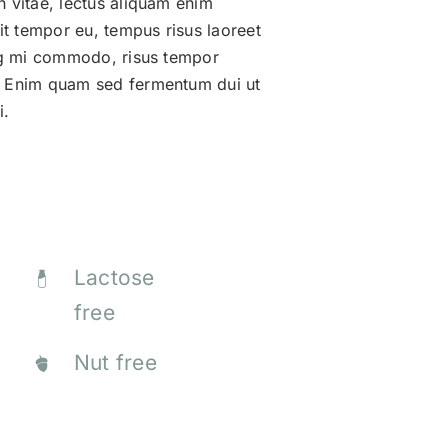
 vitae, lectus aliquam enim
rit tempor eu, tempus risus laoreet
ing mi commodo, risus tempor
. Enim quam sed fermentum dui ut
i.
Lactose
free
Nut free