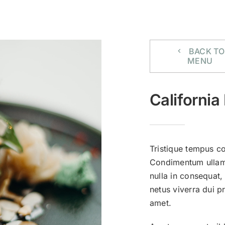
IL DOP
COMPONI IL TUO HA
BACK TO
MENU
California 
Tristique tempus 
Condimentum ullamc
nulla in consequat,
netus viverra dui 
amet.