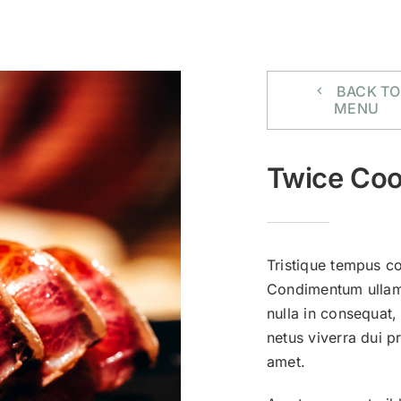
IL DOP
COMPONI IL TUO HA
BACK TO
MENU
Twice Coo
Tristique tempus 
Condimentum ullamc
nulla in consequat,
netus viverra dui 
amet.