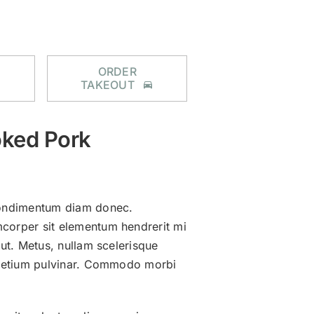
MBURGER
CONTATTI
I MIEI ORDINI
ORDER
TAKEOUT
ked Pork
condimentum diam donec.
orper sit elementum hendrerit mi
 ut. Metus, nullam scelerisque
pretium pulvinar. Commodo morbi