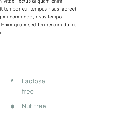
 vitae, lectus aliquam enim
rit tempor eu, tempus risus laoreet
ing mi commodo, risus tempor
. Enim quam sed fermentum dui ut
i.
Lactose
free
Nut free