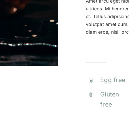
Amet arcu eget nibh
ultrices. Mi hendre
et. Tellus adipisc
volutpat amet cum
diam eros, nisl, orc
Allergen Info
Egg free
Gluten
free