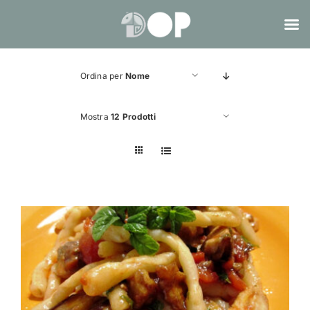
Salta
al
Ordina per
Nome
contenuto
Mostra
12 Prodotti
ADD TO CART
/
DETTAGLI