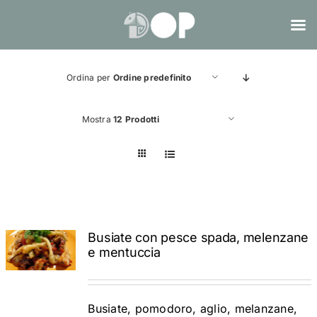
Salta
al
Ordina per
Ordine predefinito
contenuto
Mostra
12 Prodotti
Busiate con pesce spada, melenzane
ADD TO
e mentuccia
CART
/
DETTAGLI
Busiate, pomodoro, aglio, melanzane,